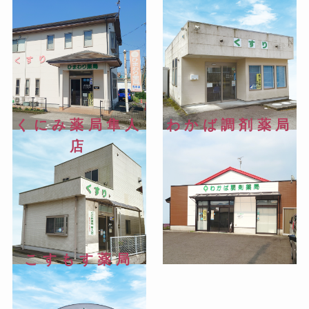
くにみ薬局隼人
わかば調剤薬局
店
こすもす薬局